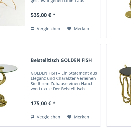
geschwungenen Linien aus
goldenem Metall verleihen dem
Beistelltisch ELBA eine
535,00 € *
dynamische Eleganz, die durch
die klare, stabile Glasplatte
sicher gehalten wird....
Vergleichen
Merken
Beistelltisch GOLDEN FISH
GOLDEN FISH – Ein Statement aus
Eleganz und Charakter Verleihen
Sie Ihrem Zuhause einen Hauch
von Luxus: Der Beistelltisch
Golden Fish vereint
außergewöhnliches Design mit
175,00 € *
moderner Raffinesse. Gefertigt
aus Aluminium und veredelt
mit...
Vergleichen
Merken