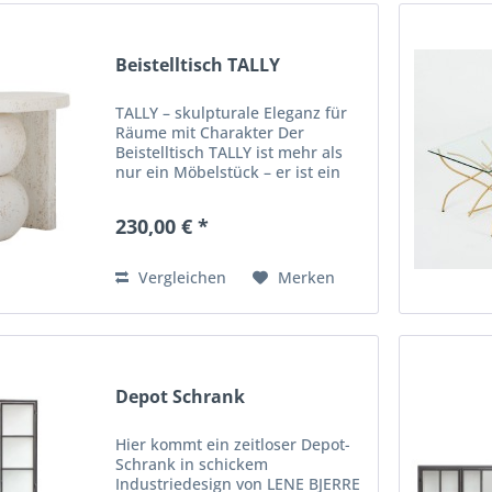
Beistelltisch TALLY
TALLY – skulpturale Eleganz für
Räume mit Charakter Der
Beistelltisch TALLY ist mehr als
nur ein Möbelstück – er ist ein
Statement. Seine
außergewöhnliche Formsprache
230,00 € *
verbindet moderne Skulptur mit
zeitloser Ruhe und macht ihn
zum...
Vergleichen
Merken
Depot Schrank
Hier kommt ein zeitloser Depot-
Schrank in schickem
Industriedesign von LENE BJERRE