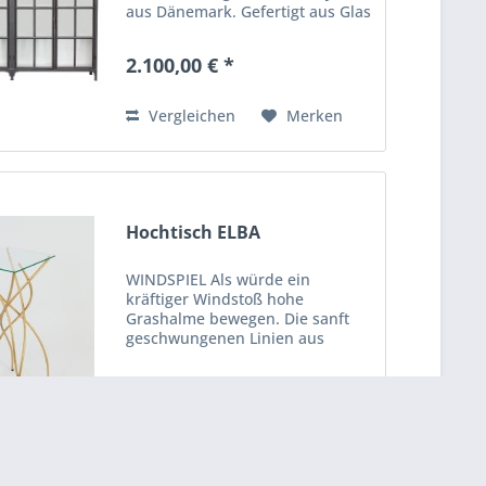
aus Dänemark. Gefertigt aus Glas
und Eisen wirkt der Schrank
modern, funktional und ist leicht
2.100,00 € *
zugänglich. Die klaren und
geraden Formen passen in...
Vergleichen
Merken
Hochtisch ELBA
WINDSPIEL Als würde ein
kräftiger Windstoß hohe
Grashalme bewegen. Die sanft
geschwungenen Linien aus
goldenem Metall verleihen dem
Hochtisch ELBA eine dynamische
389,00 € *
Eleganz, die durch die klare,
stabile Glasplatte sicher
gehalten...
Vergleichen
Merken