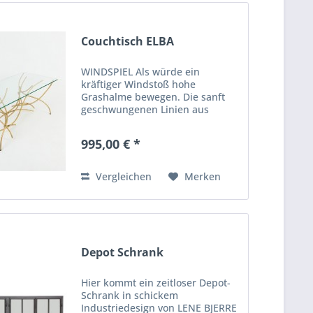
Couchtisch ELBA
WINDSPIEL Als würde ein
kräftiger Windstoß hohe
Grashalme bewegen. Die sanft
geschwungenen Linien aus
goldenem Metall verleihen dem
Couchtisch ELBA eine
995,00 € *
dynamische Eleganz, die durch
die klare, stabile Glasplatte
sicher gehalten wird....
Vergleichen
Merken
Depot Schrank
Hier kommt ein zeitloser Depot-
Schrank in schickem
Industriedesign von LENE BJERRE