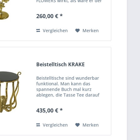
FLOWERS wirkt, als wäre er der
Natur entsprungen. Der kunstvoll
gestaltete Fuß aus goldfarbenem
260,00 € *
Aluminium erinnert an eine
blühende Ranke, die sich
elegant...
Vergleichen
Merken
Beistelltisch KRAKE
Beistelltische sind wunderbar
funktional. Man kann das
spannende Buch mal kurz
ablegen, die Tasse Tee darauf
abstellen und ein Blumenstrauß
macht sich darauf auch immer
435,00 € *
ganz gut. Das Tier, welches
diesen schicken Beistelltisch von
WERNER...
Vergleichen
Merken