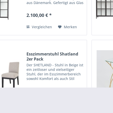
aus Dänemark. Gefertigt aus Glas
und Eisen wirkt der Schrank
modern, funktional und ist leicht
2.100,00 € *
zugänglich. Die klaren und
geraden Formen passen in...
Vergleichen
Merken
Esszimmerstuhl Shatland
2er Pack
Der SHETLAND - Stuhl in Beige ist
ein zeitloser und vielseitiger
Stuhl, der im Esszimmerbereich
sowohl Komfort als auch Stil
verleiht. Mit seinem Bezug aus
strapazierfähigem, robusten Stoff
330,00 € *
und den Beine aus massivem
schwarzen...
Vergleichen
Merken