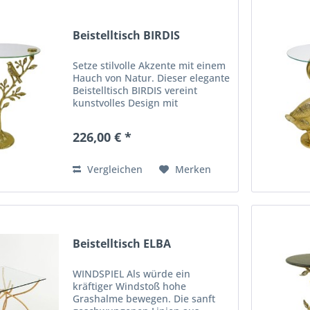
Beistelltisch BIRDIS
Setze stilvolle Akzente mit einem
Hauch von Natur. Dieser elegante
Beistelltisch BIRDIS vereint
kunstvolles Design mit
hochwertiger Verarbeitung. Der
Fuß aus Aluminium ist detailreich
226,00 € *
in Form eines filigranen Baumes
gestaltet, auf dessen...
Vergleichen
Merken
Beistelltisch ELBA
WINDSPIEL Als würde ein
kräftiger Windstoß hohe
Grashalme bewegen. Die sanft