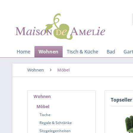
Home
Wohnen
Tisch & Küche
Bad
Gar
Wohnen
Möbel
Wohnen
Topseller
Möbel
Tische
Regale & Schränke
Sitzgelegenheiten