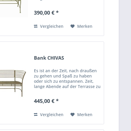
genießen, bei Speisen und
Brettspielen im sanften
390,00 € *
Laternenlicht. Genießen Sie Ihren
Kaffee oder Ihr Glas Wein und...
Vergleichen
Merken
Bank CHIVAS
Es ist an der Zeit, nach draußen
zu gehen und Spaß zu haben
oder sich zu entspannen. Zeit,
lange Abende auf der Terrasse zu
genießen, bei Speisen und
Brettspielen im sanften
445,00 € *
Laternenlicht. Genießen Sie Ihren
Kaffee oder Ihr Glas Wein und...
Vergleichen
Merken