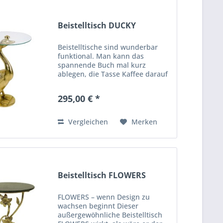
Beistelltisch DUCKY
Beistelltische sind wunderbar
funktional. Man kann das
spannende Buch mal kurz
ablegen, die Tasse Kaffee darauf
abstellen und ein Blumenstrauß
macht sich darauf auch immer
295,00 € *
ganz gut. Die Gans, welcher
diesen schicken Beistelltisch
von...
Vergleichen
Merken
Beistelltisch FLOWERS
FLOWERS – wenn Design zu
wachsen beginnt Dieser
außergewöhnliche Beistelltisch