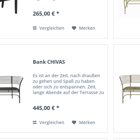
Sessel in Beige ist die ideale Wahl
für alle, die den Raum mit
265,00 € *
anspuchsvollen und beqemen
Möbeln ergänzen möchten....
Vergleichen
Merken
Bank CHIVAS
Es ist an der Zeit, nach draußen
zu gehen und Spaß zu haben
oder sich zu entspannen. Zeit,
lange Abende auf der Terrasse zu
genießen, bei Speisen und
Brettspielen im sanften
445,00 € *
Laternenlicht. Genießen Sie Ihren
Kaffee oder Ihr Glas Wein und...
Vergleichen
Merken